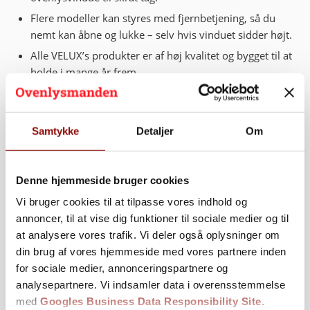
Flere modeller kan styres med fjernbetjening, så du
nemt kan åbne og lukke – selv hvis vinduet sidder højt.
Alle VELUX’s produkter er af høj kvalitet og bygget til at
holde i mange år frem.
Med vinduernes vippefunktion er det muligt at rotere
vinduet 180 grader – derfor kan du nemt rengøre den
udvendige rude, imens du står indenfor.
Samtykke
Detaljer
Om
Og mange, mange flere fordele…
Denne hjemmeside bruger cookies
Kontakt Ovenlysmanden i dag
Vi bruger cookies til at tilpasse vores indhold og
annoncer, til at vise dig funktioner til sociale medier og til
Ønsker du at høre mere om os, eller er du i tvivl om, hvad
at analysere vores trafik. Vi deler også oplysninger om
der giver bedst mening for dig? Som erfaren
din brug af vores hjemmeside med vores partnere inden
dagslysrådgiver hjælper vi med at finde frem til præcis
for sociale medier, annonceringspartnere og
den løsning, der passer til dine ønsker, behov og budget.
analysepartnere. Vi indsamler data i overensstemmelse
med
Googles Business Data Responsibility Site
.
Du kan ringe direkte til os på
27 28 17 37
, skrive en mail