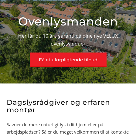
Ovenlysmanden
Her får du 10 års garanti på dine nye VELUX
ovenlysvinduer
Få et uforpligtende tilbud
Dagslysrådgiver og erfaren
montør
Savner du mere naturligt lys i dit hjem eller på
arbejdspladsen? Så er du meget velkommen til at kontakte